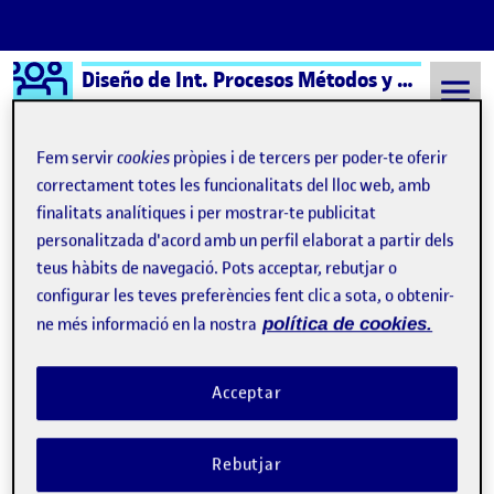
Logo Ágora
Diseño de Int. Procesos Métodos y Técnicas
Saltar al contingut
Fem servir
cookies
pròpies i de tercers per poder-te oferir
correctament totes les funcionalitats del lloc web, amb
finalitats analítiques i per mostrar-te publicitat
Semestre 20211 - Aula 1
8 Setembre, 2021
personalitzada d'acord amb un perfil elaborat a partir dels
8 Setembre, 2021
teus hàbits de navegació. Pots acceptar, rebutjar o
configurar les teves preferències fent clic a sota, o obtenir-
ne més informació en la nostra
política de cookies.
Benvinguts i benvingudes!
Publicat per
Publicat per
Quelic Berga Carreras
Visibilitat:
Data de publicació
8 setembre, 2021 11:10 pm
Públic
-
8 Set. 2021
Acceptar
Rebutjar